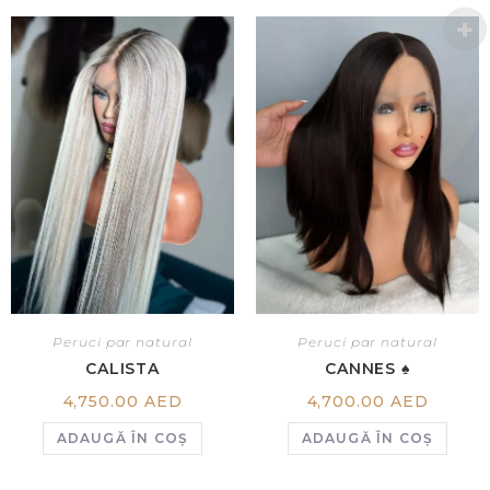
Peruci par natural
Peruci par natural
CALISTA
CANNES ♠️
4,750.00
AED
4,700.00
AED
ADAUGĂ ÎN COȘ
ADAUGĂ ÎN COȘ