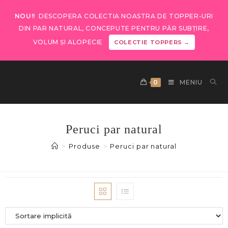
NOU!!
DESCOPERA COLECTIA NOASTRA DE TOPPER-URI
DIN PAR NATURAL, CONCEPUTE PENTRU PĂR SUBȚIRE,
VOLUM ȘI ALOPECIE
COLECTIE TOPPERS →
0
MENIU
Peruci par natural
>
Produse
>
Peruci par natural