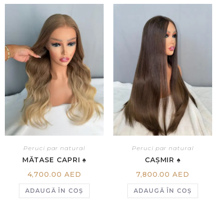
Peruci par natural
Peruci par natural
MĂTASE CAPRI ♠️
CAȘMIR ♠️
4,700.00
AED
7,800.00
AED
ADAUGĂ ÎN COȘ
ADAUGĂ ÎN COȘ