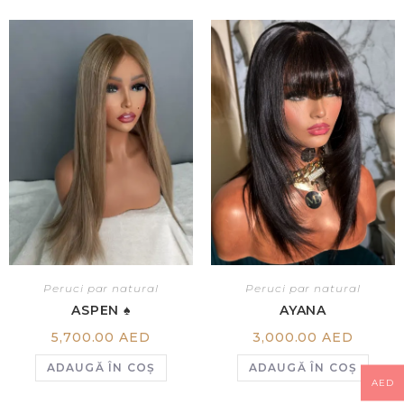
Peruci par natural
Peruci par natural
ASPEN ♠️
AYANA
5,700.00
AED
3,000.00
AED
ADAUGĂ ÎN COȘ
ADAUGĂ ÎN COȘ
AED