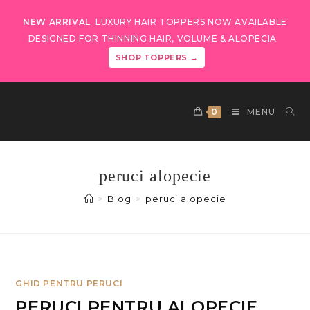
NEW ARRIVAL
LUXURY HAIR TOPPERS NOW AVAILABLE
DESIGNED FOR THINNING HAIR, VOLUME & ALOPECIA
SHOP TOPPERS →
0
MENU
peruci alopecie
>
Blog
>
peruci alopecie
GHID PENTRU PERUCI
PERUCI PENTRU ALOPECIE