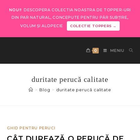
NOU!!
DESCOPERA COLECTIA NOASTRA DE TOPPER-URI
DIN PAR NATURAL, CONCEPUTE PENTRU PĂR SUBȚIRE,
VOLUM ȘI ALOPECIE
COLECTIE TOPPERS →
0
MENIU
duritate perucă calitate
>
Blog
>
duritate perucă calitate
GHID PENTRU PERUCI
CÂT DUREAZĂ O PERUCĂ DE