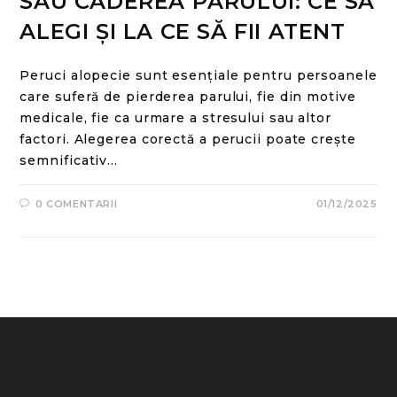
SAU CĂDEREA PĂRULUI: CE SĂ
ALEGI ȘI LA CE SĂ FII ATENT
Peruci alopecie sunt esențiale pentru persoanele
care suferă de pierderea parului, fie din motive
medicale, fie ca urmare a stresului sau altor
factori. Alegerea corectă a perucii poate crește
semnificativ…
0 COMENTARII
01/12/2025