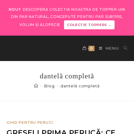
NOU!!
DESCOPERA COLECTIA NOASTRA DE TOPPER-URI
DIN PAR NATURAL, CONCEPUTE PENTRU PĂR SUBȚIRE,
VOLUM ȘI ALOPECIE
COLECTIE TOPPERS →
0
MENIU
dantelă completă
>
Blog
>
dantelă completă
GHID PENTRU PERUCI
GREȘELI PRIMA PERUCĂ: CE