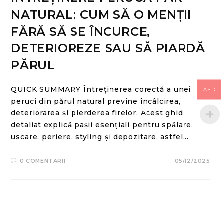
NATURAL: CUM SĂ O MENȚII
FĂRĂ SĂ SE ÎNCURCE,
DETERIOREZE SAU SĂ PIARDĂ
PĂRUL
QUICK SUMMARY Întreținerea corectă a unei
AED
peruci din părul natural previne încâlcirea,
deteriorarea și pierderea firelor. Acest ghid
detaliat explică pașii esențiali pentru spălare,
uscare, periere, styling și depozitare, astfel…
0 COMENTARII
05/12/2025