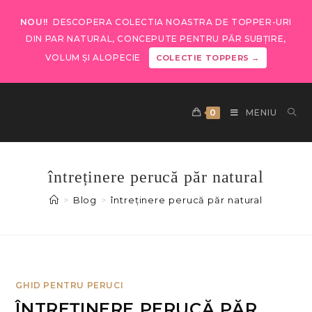
NOU!!
DESCOPERA COLECTIA NOASTRA DE TOPPER-URI
DIN PAR NATURAL, CONCEPUTE PENTRU PĂR SUBȚIRE,
VOLUM ȘI ALOPECIE
COLECTIE TOPPERS →
0
MENIU
întreținere perucă păr natural
>
Blog
>
întreținere perucă păr natural
GHID PENTRU PERUCI
ÎNTREȚINERE PERUCĂ PĂR