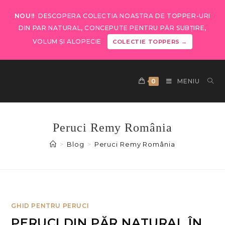
NOU!!
DESCOPERA COLECTIA NOASTRA DE TOPPER-URI
DIN PAR NATURAL, CONCEPUTE PENTRU PĂR SUBȚIRE,
VOLUM ȘI ALOPECIE
COLECTIE TOPPERS →
0
MENIU
Peruci Remy România
>
Blog
>
Peruci Remy România
GHID PENTRU PERUCI
PERUCI DIN PĂR NATURAL ÎN