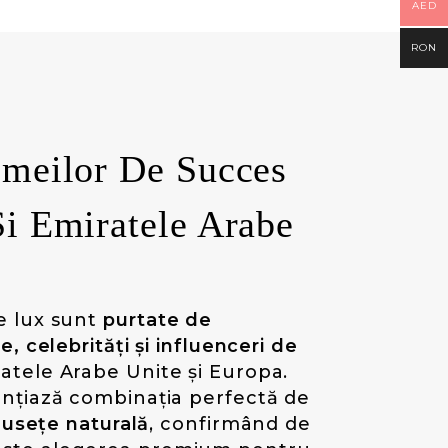
AED
RON
emeilor De Succes
i Emiratele Arabe
e lux sunt
purtate de
e, celebrități și influenceri de
atele Arabe Unite și Europa.
ențiază combinația perfectă de
umusețe naturală
, confirmând de