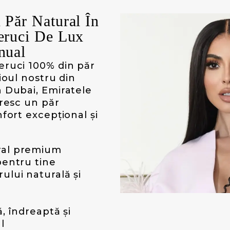
 Păr Natural În
Peruci De Lux
nual
eruci 100% din păr
ioul nostru din
n Dubai, Emiratele
oresc un păr
fort excepțional și
ural premium
pentru tine
ului naturală și
ă, îndreaptă și
l