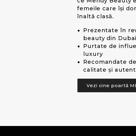
ce Mendy Beauty 
femeile care își do
înaltă clasă.
Prezentate în re
beauty din Duba
Purtate de influe
luxury
Recomandate de s
calitate și autent
Vezi cine poartă 