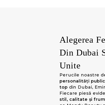
Alegerea F
Din Dubai S
Unite
Perucile noastre d
personalități public
top
din Dubai, Emir
Fiecare piesă evid
stil, calitate și fr