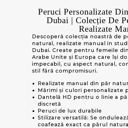
Peruci Personalizate Din
Dubai | Colecție De 
Realizate Ma
Descoperă colecția noastră de p
natural, realizate manual in stud
Dubai. Create pentru femeile di
Arabe Unite și Europa care își d
impecabil, cu aspect natural, con
stil fără compromisuri.
Realizate manual din păr nat
Mărimi și culori personalizate 
Dantelă HD pentru o linie a păr
discretă
Peruci de lux durabile
Stilizare versatilă: Se onduleaz
coafează exact ca părul natura