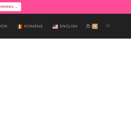
OPPERS →
ION
ROMÂNĂ
ENGLISH
0