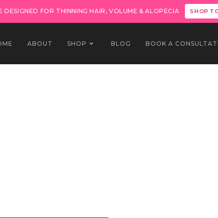
 DESIGNED FOR THINNING HAIR, VOLUME & ALOPECIA
SHOP T
OME
ABOUT
SHOP
BLOG
BOOK A CONSULTAT
atural
ate
l
man raw neprocesat și
ui și modului tau de
tă în peruci
Lisette
ate de lux încă din