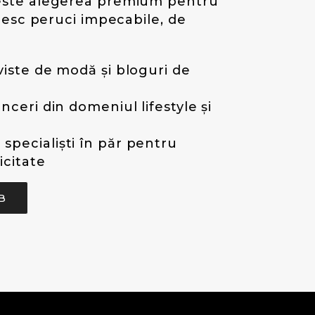
este alegerea premium pentru
resc peruci impecabile, de
viste de modă și bloguri de
i
nceri din domeniul lifestyle și
pecialiști în păr pentru
icitate
MB