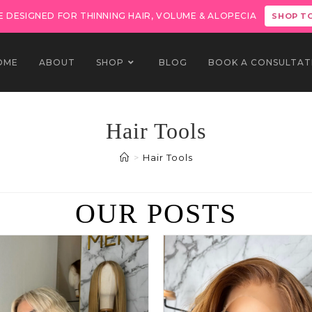
 DESIGNED FOR THINNING HAIR, VOLUME & ALOPECIA
SHOP T
OME
ABOUT
SHOP
BLOG
BOOK A CONSULTAT
Hair Tools
>
Hair Tools
OUR POSTS