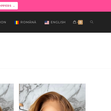
OPPERS →
ION
ROMÂNĂ
ENGLISH
0