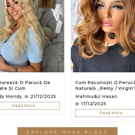
Durează O Perucă De
Cum Recunoști O Peruc
tate Și Cum
Naturală „Remy / Virgin
dy Mendy
21/12/2025
Mahmudul Hasan
17/12/2025
Read More
Read More
EXPLORE MORE BLOGS