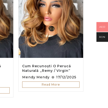
AED
RON
ă
Cum Recunoști O Perucă
”
Naturală „Remy / Virgin”
Mendy Mendy
17/12/2025
Read More