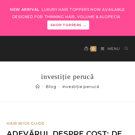
NEW ARRIVAL
LUXURY HAIR TOPPERS NOW AVAILABLE
DESIGNED FOR THINNING HAIR, VOLUME & ALOPECIA
SHOP TOPPERS →
0
MENU
investiție perucă
>
Blog
>
investiție perucă
HAIR WIGS GUIDE
ADEVĂRUL DESPRE COST: DE