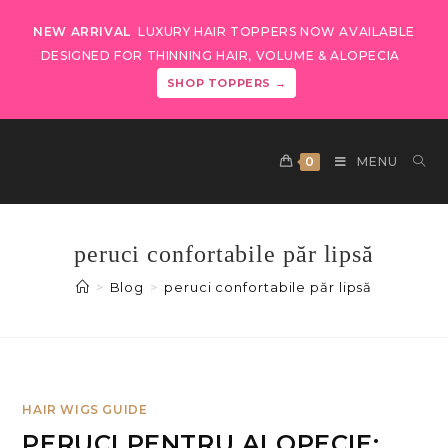
NEW ARRIVAL
LUXURY HAIR TOPPERS NOW AVAILABLE
DESIGNED FOR THINNING HAIR, VOLUME & ALOPECIA
SHOP TOPPERS →
0
MENU
peruci confortabile păr lipsă
>
Blog
>
peruci confortabile păr lipsă
HAIR WIGS GUIDE
PERUCI PENTRU ALOPECIE: