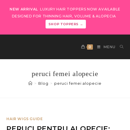
NEW ARRIVAL
LUXURY HAIR TOPPERS NOW AVAILABLE
DESIGNED FOR THINNING HAIR, VOLUME & ALOPECIA
SHOP TOPPERS →
0
MENU
peruci femei alopecie
>
Blog
>
peruci femei alopecie
HAIR WIGS GUIDE
PERUCI PENTRU ALOPECIE: