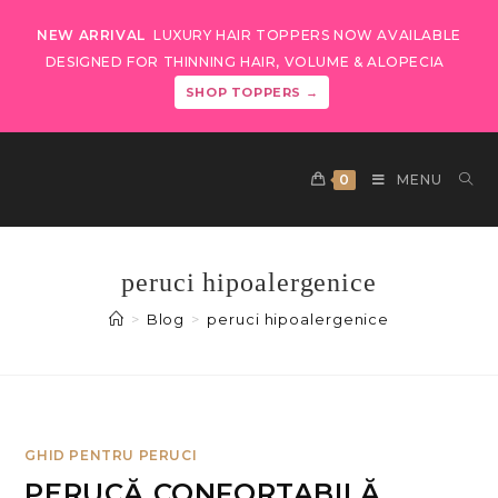
NEW ARRIVAL
LUXURY HAIR TOPPERS NOW AVAILABLE
DESIGNED FOR THINNING HAIR, VOLUME & ALOPECIA
SHOP TOPPERS →
0
MENU
peruci hipoalergenice
>
Blog
>
peruci hipoalergenice
GHID PENTRU PERUCI
PERUCĂ CONFORTABILĂ