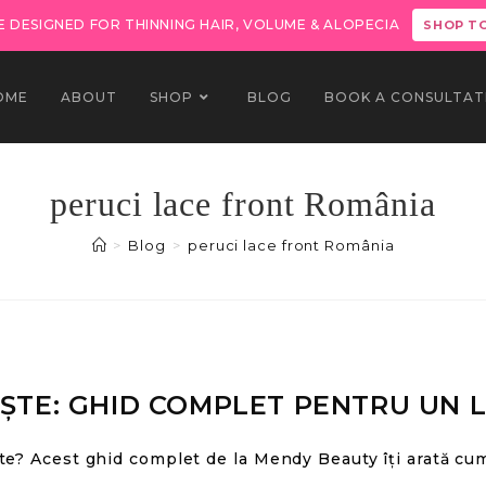
 DESIGNED FOR THINNING HAIR, VOLUME & ALOPECIA
SHOP T
OME
ABOUT
SHOP
BLOG
BOOK A CONSULTAT
peruci lace front România
>
Blog
>
peruci lace front România
ȘTE: GHID COMPLET PENTRU UN L
e? Acest ghid complet de la Mendy Beauty îți arată cum