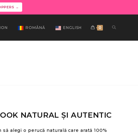
OPPERS →
ION
ROMÂNĂ
ENGLISH
0
OOK NATURAL ȘI AUTENTIC
 să alegi o perucă naturală care arată 100%