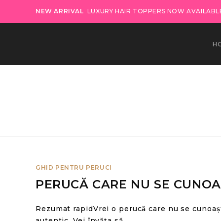
NEW ARRIVAL
LUXURY HAIR TOPPERS NOW AVAILABLE
H
GHID PENTRU PERUCI
PERUCĂ CARE NU SE CUNOA
Rezumat rapidVrei o perucă care nu se cunoașt
autentic. Vei învăța să…