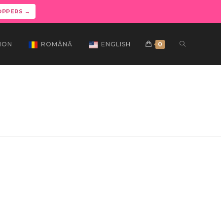
OPPERS →
ION
ROMÂNĂ
ENGLISH
0