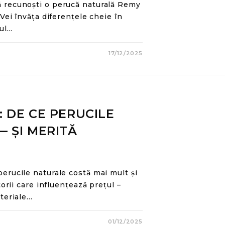
 recunoști o perucă naturală Remy
Vei învăța diferențele cheie în
iul…
17/12/2025
 DE CE PERUCILE
 ȘI MERITĂ
erucile naturale costă mai mult și
orii care influențează prețul –
teriale…
01/12/2025