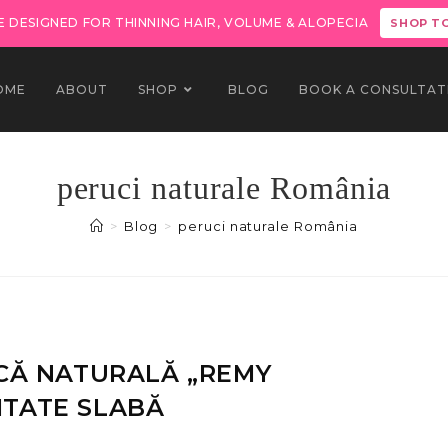
 DESIGNED FOR THINNING HAIR, VOLUME & ALOPECIA
SHOP T
OME
ABOUT
SHOP
BLOG
BOOK A CONSULTAT
peruci naturale România
>
Blog
>
peruci naturale România
CĂ NATURALĂ „REMY
LITATE SLABĂ