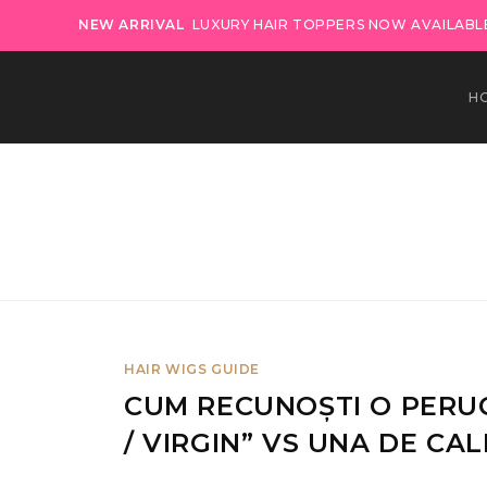
NEW ARRIVAL
LUXURY HAIR TOPPERS NOW AVAILABLE
H
HAIR WIGS GUIDE
CUM RECUNOȘTI O PERU
/ VIRGIN” VS UNA DE CA