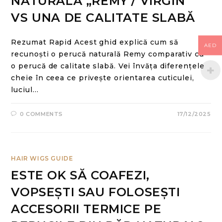
NATURALĂ „REMY / VIRGIN”
VS UNA DE CALITATE SLABĂ
Rezumat Rapid Acest ghid explică cum să
AED
recunoști o perucă naturală Remy comparativ cu
o perucă de calitate slabă. Vei învăța diferențele
cheie în ceea ce privește orientarea cuticulei,
luciul…
0 COMMENTS
17/12/2025
HAIR WIGS GUIDE
ESTE OK SĂ COAFEZI,
VOPSEȘTI SAU FOLOSEȘTI
ACCESORII TERMICE PE