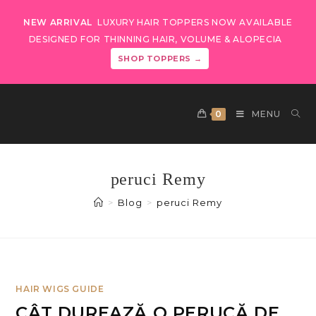
NEW ARRIVAL
LUXURY HAIR TOPPERS NOW AVAILABLE
DESIGNED FOR THINNING HAIR, VOLUME & ALOPECIA
SHOP TOPPERS →
0
MENU
peruci Remy
>
Blog
>
peruci Remy
HAIR WIGS GUIDE
CÂT DUREAZĂ O PERUCĂ DE