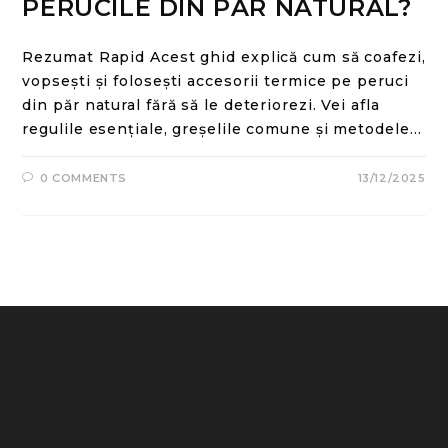
PERUCILE DIN PĂR NATURAL?
Rezumat Rapid Acest ghid explică cum să coafezi,
vopsești și folosești accesorii termice pe peruci
din păr natural fără să le deteriorezi. Vei afla
regulile esențiale, greșelile comune și metodele…
0 COMMENTS
13/12/2025