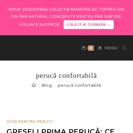
NOU!!
DESCOPERA COLECTIA NOASTRA DE TOPPER-URI
DIN PAR NATURAL, CONCEPUTE PENTRU PĂR SUBȚIRE,
VOLUM ȘI ALOPECIE
COLECTIE TOPPERS →
0
MENIU
perucă confortabilă
>
Blog
>
perucă confortabilă
GHID PENTRU PERUCI
GREȘELI PRIMA PERUCĂ: CE