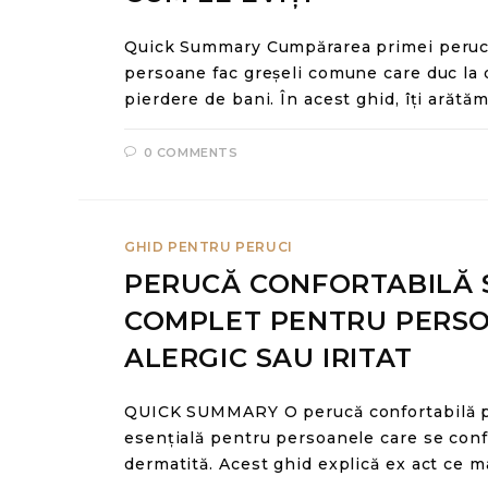
Quick Summary Cumpărarea primei peruci 
persoane fac greșeli comune care duc la 
pierdere de bani. În acest ghid, îți arătă
0 COMMENTS
GHID PENTRU PERUCI
PERUCĂ CONFORTABILĂ S
COMPLET PENTRU PERSO
ALERGIC SAU IRITAT
QUICK SUMMARY O perucă confortabilă pe
esențială pentru persoanele care se confru
dermatită. Acest ghid explică ex act ce ma